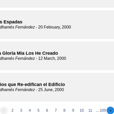
s Espadas
dhamés Fernández
- 20 February, 2000
a Gloria Mia Los He Creado
dhamés Fernández
- 12 March, 2000
ios que Re-edifican el Edificio
dhamés Fernández
- 25 June, 2000
1
2
3
4
5
6
7
8
9
10
11
…109
»