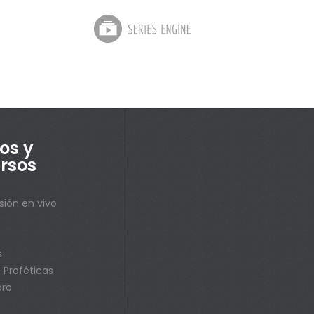
os y
rsos
sión en vivo
s
s
 Proféticas
bro