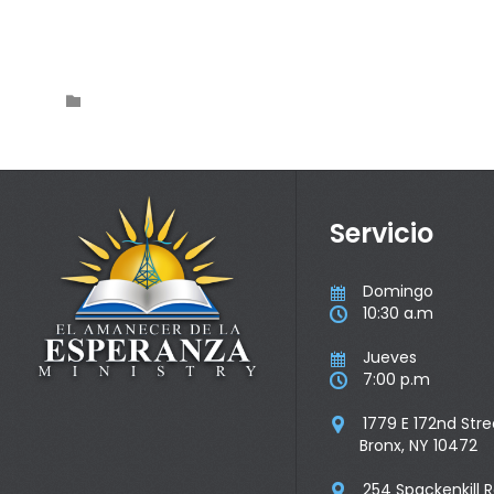
Category

Servicio
Domingo

10:30 a.m

Jueves

7:00 p.m

1779 E 172nd Stre

Bronx, NY 10472
254 Spackenkill 
