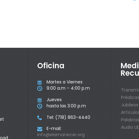
Oficina
Medi
Recu
Martes a Viernes

9:00 a.m – 4:00 p.m

Transmi
Prédica
Jueves

Jubileos
hasta las 3:00 p.m

Artículo
Tel: (718) 863-4440

et
Palabras
Audio Li
E-mail:

info@elamanecer.org
Road