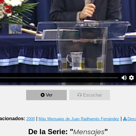
Ver
Escuchar
acionados:
|
|
2000
Más Mensajes de Juan Radhamés Fernández
Desc
Mensajes
De la Serie: "
"