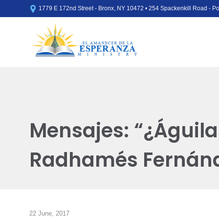

1779 E 172nd Street - Bronx, NY 10472 • 254 Spackenkill Road - 
Mensajes: “¿Águila
Radhamés Fernán
22 June, 2017