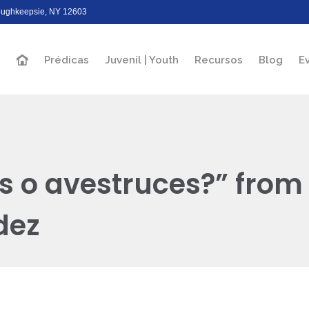
Poughkeepsie, NY 12603
Prédicas
Juvenil | Youth
Recursos
Blog
E
s o avestruces?” from
dez