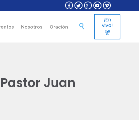





¡En
Skip
vivo!

ventos
Nosotros
Oración
to

content
 Pastor Juan