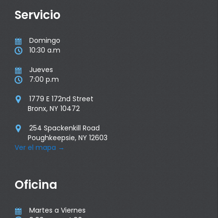
Servicio
Domingo

10:30 a.m

Jueves

7:00 p.m

1779 E 172nd Street

Bronx, NY 10472
254 Spackenkill Road

Poughkeepsie, NY 12603
Ver el mapa
→
Oficina
Martes a Viernes
