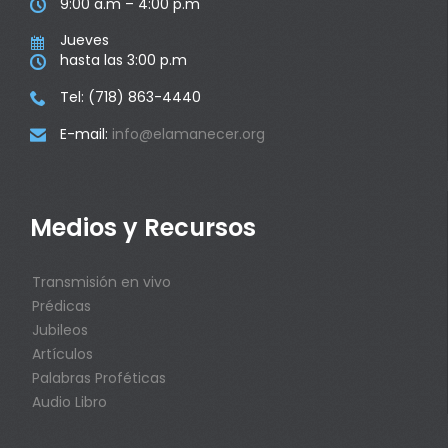
9:00 a.m – 4:00 p.m

Jueves

hasta las 3:00 p.m

Tel: (718) 863-4440

E-mail:
info@elamanecer.org

Medios y Recursos
Transmisión en vivo
Prédicas
Jubileos
Artículos
Palabras Proféticas
Audio Libro