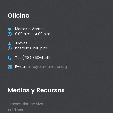
Oficina
Martes a Viernes

9:00 a.m – 4:00 p.m

Jueves

hasta las 3:00 p.m

Tel: (718) 863-4440

E-mail:
info@elamanecer.org

Medios y Recursos
Transmisión en vivo
Prédicas