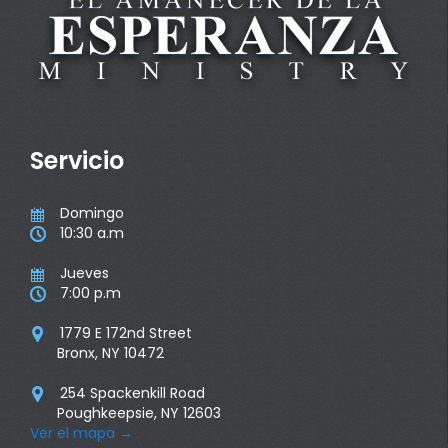
Servicio
Domingo

10:30 a.m

Jueves

7:00 p.m

1779 E 172nd Street

Bronx, NY 10472
254 Spackenkill Road

Poughkeepsie, NY 12603
Ver el mapa
→