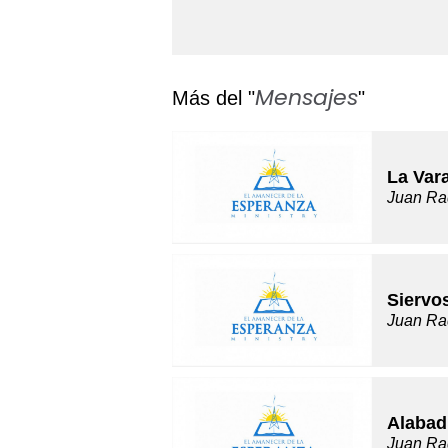
Mensajes
Más del "
"
La Var
Juan Ra
Siervo
Juan Ra
Alabad
Juan Ra