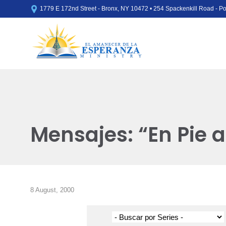

1779 E 172nd Street - Bronx, NY 10472 • 254 Spackenkill Road - 
Mensajes: “En Pie 
8 August, 2000