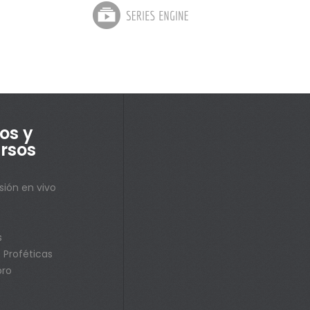
os y
rsos
sión en vivo
s
s
 Proféticas
bro