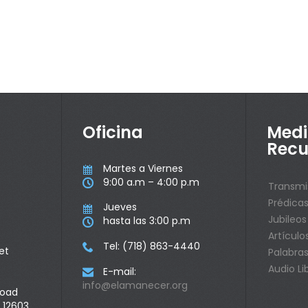
Oficina
Medi
Recu
Martes a Viernes

9:00 a.m – 4:00 p.m

Transmi
Prédica
Jueves

Jubileos
hasta las 3:00 p.m

Artículo
Tel: (718) 863-4440

et
Palabras
Audio Li
E-mail:

info@elamanecer.org
Road
 12603