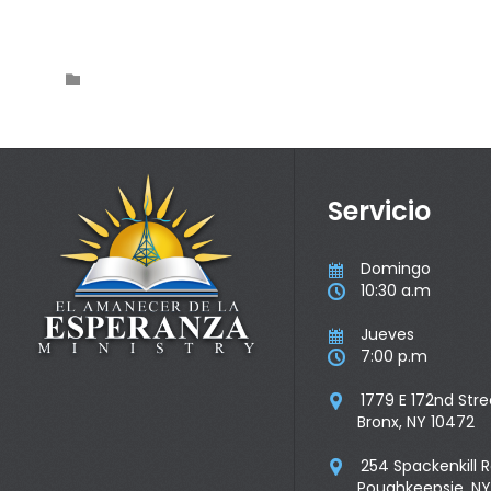
Category

Servicio
Domingo

10:30 a.m

Jueves

7:00 p.m

1779 E 172nd Stre

Bronx, NY 10472
254 Spackenkill 

Poughkeepsie, NY