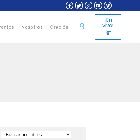





¡En
Skip
vivo!

ventos
Nosotros
Oración
to

content