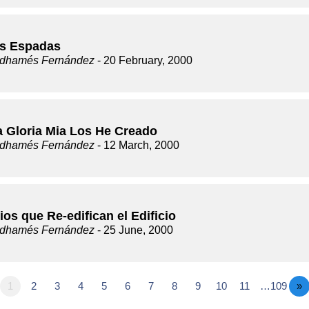
s Espadas
dhamés Fernández
- 20 February, 2000
a Gloria Mia Los He Creado
dhamés Fernández
- 12 March, 2000
ios que Re-edifican el Edificio
dhamés Fernández
- 25 June, 2000
1
2
3
4
5
6
7
8
9
10
11
…109
»