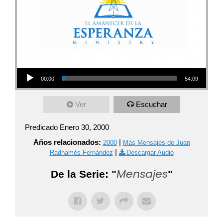
Audio Player
00:00
54:09
Ver
Escuchar
Predicado Enero 30, 2000
Años relacionados:
|
2000
Más Mensajes de Juan
|
Radhamés Fernández
Descargar Audio
Mensajes
De la Serie: "
"