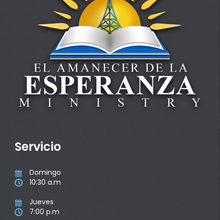
Servicio
Domingo

10:30 a.m

Jueves

7:00 p.m
