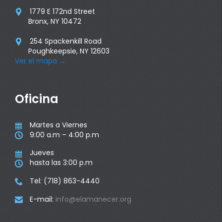
1779 E 172nd Street

Bronx, NY 10472
254 Spackenkill Road

Poughkeepsie, NY 12603
Ver el mapa
→
Oficina
Martes a Viernes

9:00 a.m – 4:00 p.m

Jueves

hasta las 3:00 p.m

Tel: (718) 863-4440

E-mail:
info@elamanecer.org
