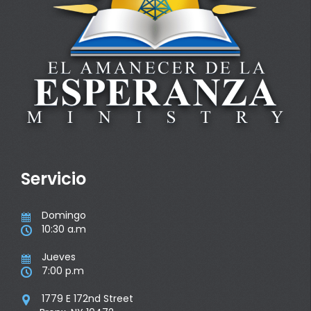
Servicio
Domingo

10:30 a.m

Jueves

7:00 p.m

1779 E 172nd Street
