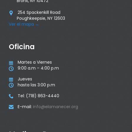
Bronx, NY 10472
254 Spackenkill Road

Poughkeepsie, NY 12603
Ver el mapa
→
Oficina
Martes a Viernes

9:00 a.m – 4:00 p.m

Jueves

hasta las 3:00 p.m

Tel: (718) 863-4440

E-mail:
info@elamanecer.org
