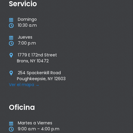
Servicio
Domingo

10:30 a.m

Jueves

7:00 p.m

1779 E 172nd Street

Bronx, NY 10472
254 Spackenkill Road

Poughkeepsie, NY 12603
Ver el mapa
→
Oficina
Martes a Viernes

9:00 a.m – 4:00 p.m
