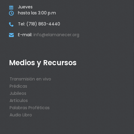
Jueves

hasta las 3:00 p.m

Tel: (718) 863-4440

E-mail:
info@elamanecer.org

Medios y Recursos
Transmisión en vivo
Prédicas
Jubileos
Artículos
Palabras Proféticas
Audio Libro