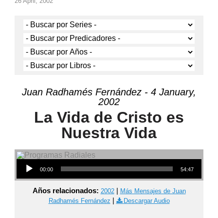
26 April, 2002
Juan Radhamés Fernández - 4 January,
2002
La Vida de Cristo es
Nuestra Vida
Audio Player
00:00
54:47
Años relacionados:
|
2002
Más Mensajes de Juan
|
Radhamés Fernández
Descargar Audio