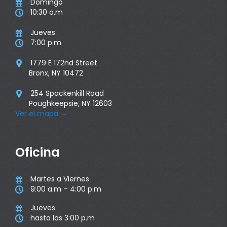
Domingo

10:30 a.m

Jueves

7:00 p.m

1779 E 172nd Street

Bronx, NY 10472
254 Spackenkill Road

Poughkeepsie, NY 12603
Ver el mapa
→
Oficina
Martes a Viernes

9:00 a.m – 4:00 p.m

Jueves

hasta las 3:00 p.m
