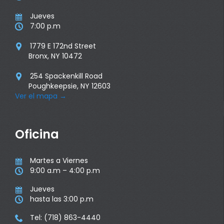
Jueves

7:00 p.m

1779 E 172nd Street

Bronx, NY 10472
254 Spackenkill Road

Poughkeepsie, NY 12603
Ver el mapa
→
Oficina
Martes a Viernes

9:00 a.m – 4:00 p.m

Jueves

hasta las 3:00 p.m

Tel: (718) 863-4440
