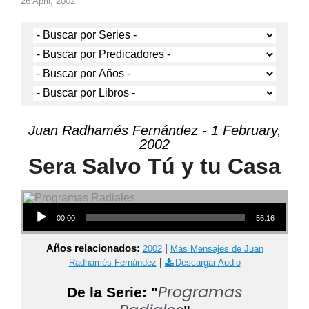
26 April, 2002
Juan Radhamés Fernández - 1 February,
2002
Sera Salvo Tú y tu Casa
Audio Player
00:00
56:16
Años relacionados:
|
2002
Más Mensajes de Juan
|
Radhamés Fernández
Descargar Audio
Programas
De la Serie: "