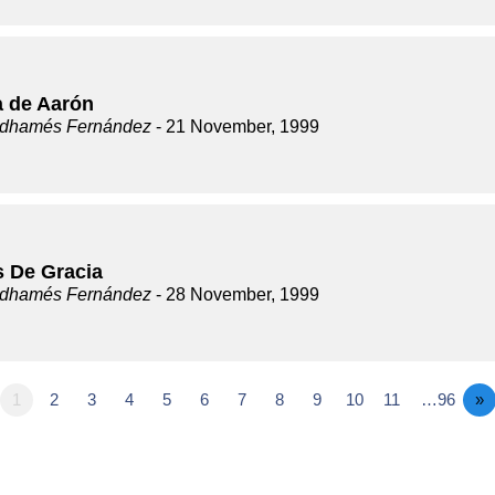
a de Aarón
dhamés Fernández
- 21 November, 1999
s De Gracia
dhamés Fernández
- 28 November, 1999
1
2
3
4
5
6
7
8
9
10
11
…96
»