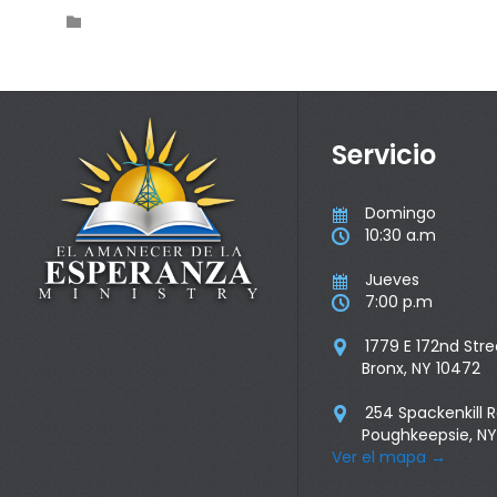
Category

Servicio
Domingo

10:30 a.m

Jueves

7:00 p.m

1779 E 172nd Stre

Bronx, NY 10472
254 Spackenkill 

Poughkeepsie, NY
Ver el mapa
→