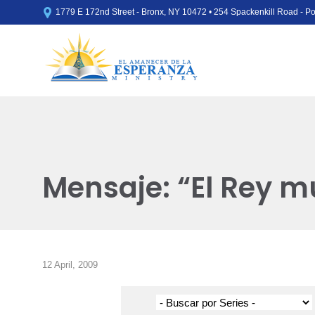

1779 E 172nd Street - Bronx, NY 10472 • 254 Spackenkill Road - 
Mensaje: “El Rey m
12 April, 2009