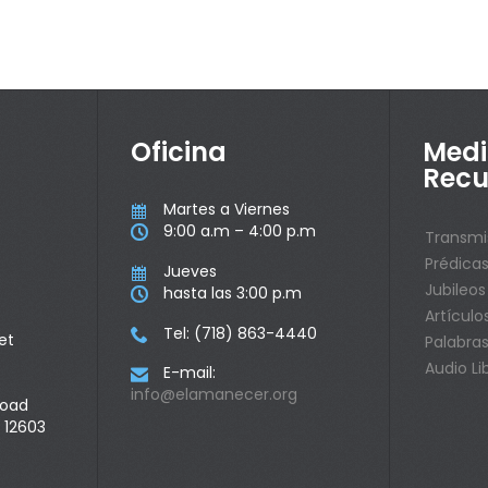
Oficina
Medi
Recu
Martes a Viernes

9:00 a.m – 4:00 p.m

Transmi
Prédica
Jueves

Jubileos
hasta las 3:00 p.m

Artículo
Tel: (718) 863-4440

et
Palabras
Audio Li
E-mail:

info@elamanecer.org
Road
 12603