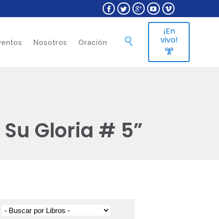





¡En
Skip
vivo!

ventos
Nosotros
Oración
to

content
 Su Gloria # 5”