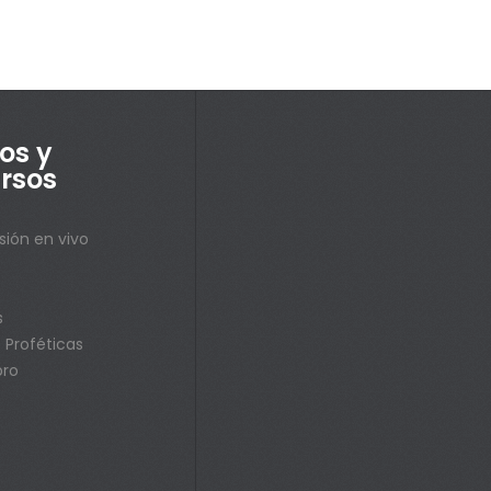
os y
rsos
sión en vivo
s
s
 Proféticas
bro