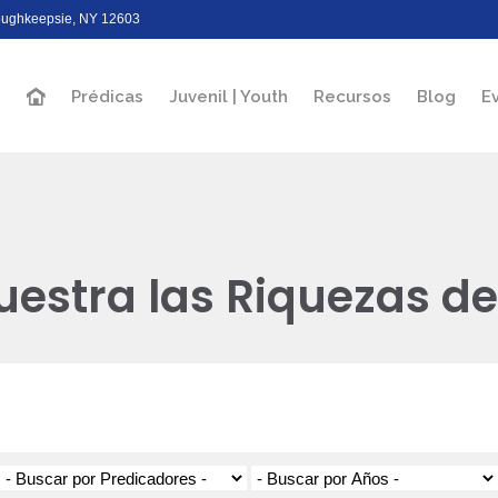
Poughkeepsie, NY 12603
Prédicas
Juvenil | Youth
Recursos
Blog
E
uestra las Riquezas de