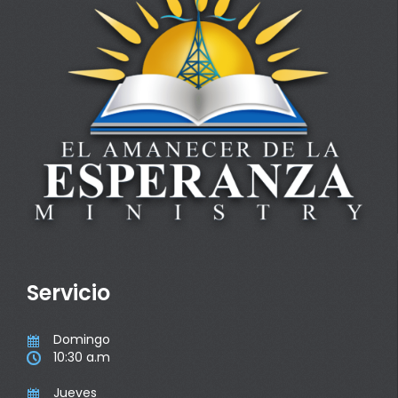
Servicio
Domingo

10:30 a.m

Jueves
