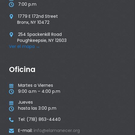
7:00 p.m

1779 E 172nd Street

Bronx, NY 10472
254 Spackenkill Road

Poughkeepsie, NY 12603
Ver el mapa
→
Oficina
Martes a Viernes

9:00 a.m – 4:00 p.m

Jueves

hasta las 3:00 p.m

Tel: (718) 863-4440

E-mail:
info@elamanecer.org
