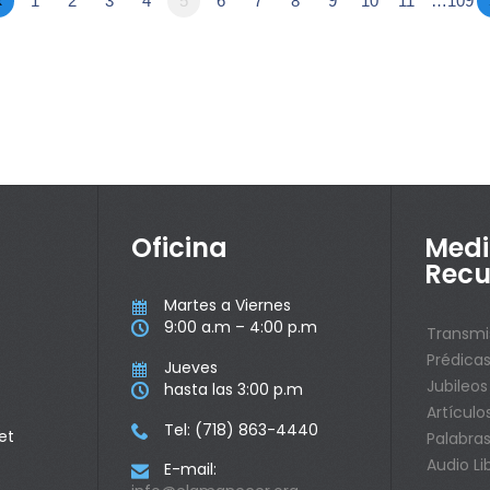
«
1
2
3
4
5
6
7
8
9
10
11
…109
Oficina
Medi
Recu
Martes a Viernes

9:00 a.m – 4:00 p.m

Transmi
Prédica
Jueves

Jubileos
hasta las 3:00 p.m

Artículo
Tel: (718) 863-4440

et
Palabras
Audio Li
E-mail:
