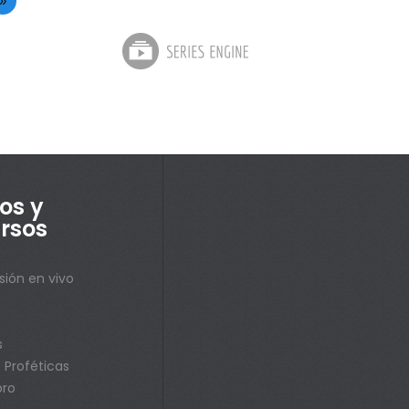
»
os y
rsos
sión en vivo
s
s
 Proféticas
bro