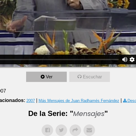
Ver
Escuchar
007
acionados:
|
|
2007
Más Mensajes de Juan Radhamés Fernández
Desc
Mensajes
De la Serie: "
"