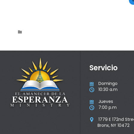
Category

Servicio
Domingo

10:30 a.m

Jueves

7:00 p.m

1779 E 172nd Stre

Bronx, NY 10472