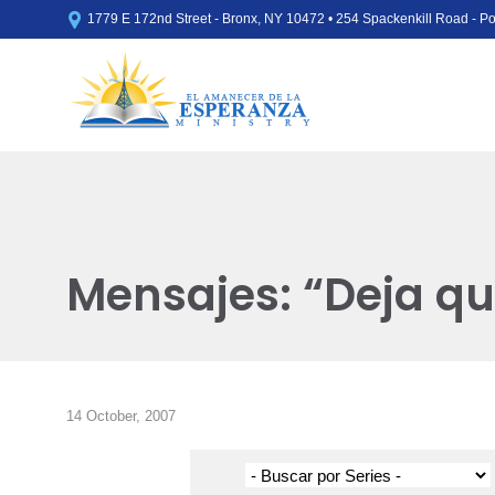

1779 E 172nd Street - Bronx, NY 10472 • 254 Spackenkill Road - 
Mensajes: “Deja qu
14 October, 2007