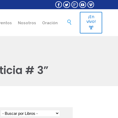





¡En
Skip
vivo!

ventos
Nosotros
Oración
to

content
icia # 3”