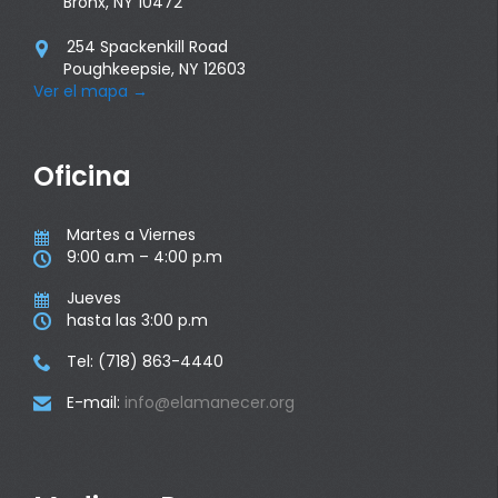
Bronx, NY 10472
254 Spackenkill Road

Poughkeepsie, NY 12603
Ver el mapa
→
Oficina
Martes a Viernes

9:00 a.m – 4:00 p.m

Jueves

hasta las 3:00 p.m

Tel: (718) 863-4440

E-mail:
info@elamanecer.org
