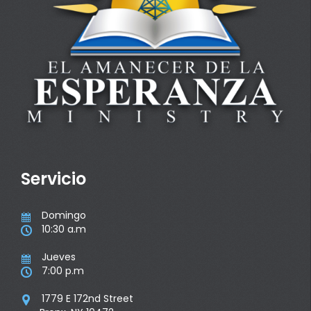
Servicio
Domingo

10:30 a.m

Jueves

7:00 p.m

1779 E 172nd Street
