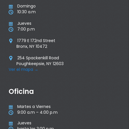
Domingo

10:30 a.m

Jueves

7:00 p.m

1779 E 172nd Street

Bronx, NY 10472
254 Spackenkill Road

Poughkeepsie, NY 12603
Ver el mapa
→
Oficina
Martes a Viernes

9:00 a.m – 4:00 p.m

Jueves

hasta las 3:00 p.m
