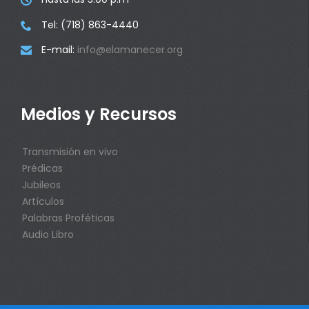
Tel: (718) 863-4440

E-mail:
info@elamanecer.org

Medios y Recursos
Transmisión en vivo
Prédicas
Jubileos
Artículos
Palabras Proféticas
Audio Libro