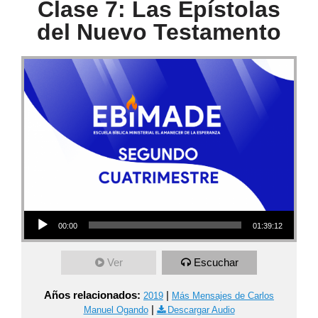
Clase 7: Las Epístolas
del Nuevo Testamento
Audio Player
00:00
01:39:12
Ver
Escuchar
Años relacionados:
|
2019
Más Mensajes de Carlos
|
Manuel Ogando
Descargar Audio