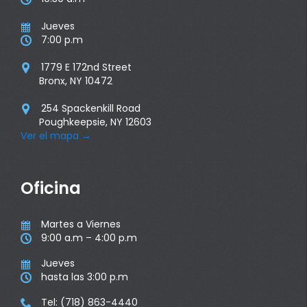
Jueves

7:00 p.m

1779 E 172nd Street

Bronx, NY 10472
254 Spackenkill Road

Poughkeepsie, NY 12603
Ver el mapa
→
Oficina
Martes a Viernes

9:00 a.m – 4:00 p.m

Jueves

hasta las 3:00 p.m

Tel: (718) 863-4440
