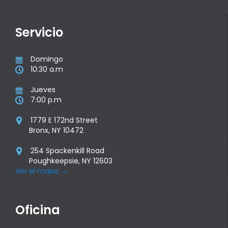
Servicio
Domingo

10:30 a.m

Jueves

7:00 p.m

1779 E 172nd Street

Bronx, NY 10472
254 Spackenkill Road

Poughkeepsie, NY 12603
Ver el mapa
→
Oficina