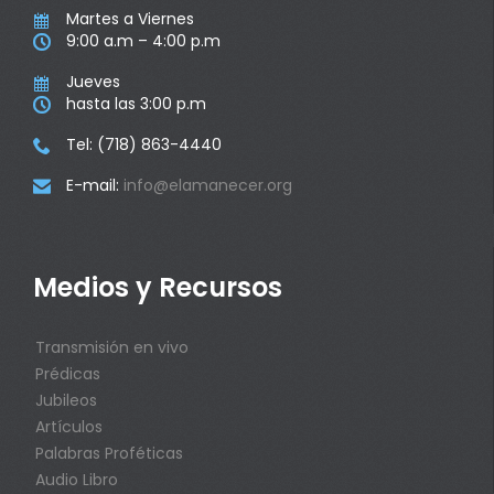
Martes a Viernes

9:00 a.m – 4:00 p.m

Jueves

hasta las 3:00 p.m

Tel: (718) 863-4440

E-mail:
info@elamanecer.org

Medios y Recursos
Transmisión en vivo
Prédicas
Jubileos
Artículos
Palabras Proféticas
Audio Libro