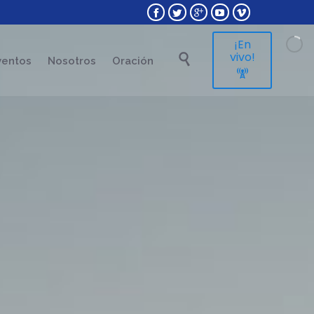





¡En
Skip
vivo!

ventos
Nosotros
Oración
to

content