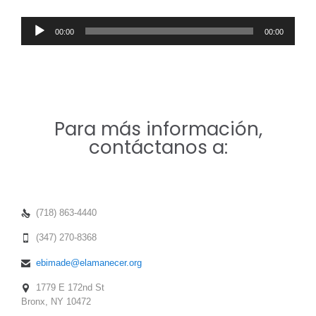
Audio
00:00
00:00
Player
Para más información,
contáctanos a:
(718) 863-4440

(347) 270-8368

ebimade@elamanecer.org

1779 E 172nd St

Bronx, NY 10472