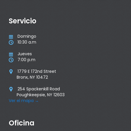
Servicio
Domingo

10:30 a.m

Jueves

7:00 p.m

1779 E 172nd Street

Bronx, NY 10472
254 Spackenkill Road

Poughkeepsie, NY 12603
Ver el mapa
→
Oficina