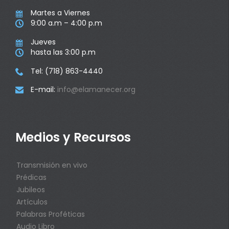
Martes a Viernes

9:00 a.m – 4:00 p.m

Jueves

hasta las 3:00 p.m

Tel: (718) 863-4440

E-mail:
info@elamanecer.org

Medios y Recursos
Transmisión en vivo
Prédicas
Jubileos
Artículos
Palabras Proféticas
Audio Libro