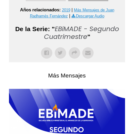
Años relacionados:
|
2019
Más Mensajes de Juan
|
Radhamés Fernández
Descargar Audio
EBiMADE - Segundo
De la Serie: "
Cuatrimestre
"
Más Mensajes